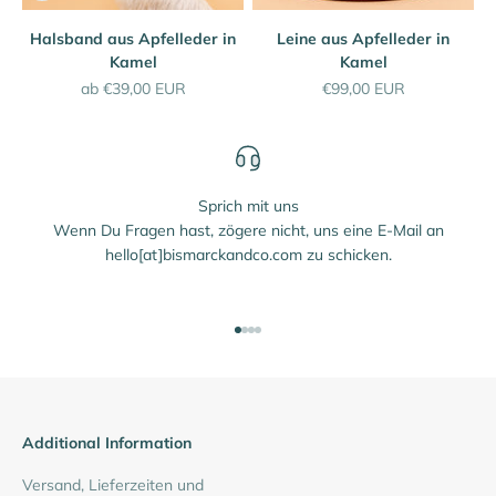
Halsband aus Apfelleder in
Leine aus Apfelleder in
Kamel
Kamel
Angebot
Angebot
ab €39,00 EUR
€99,00 EUR
Sprich mit uns
Wenn Du Fragen hast, zögere nicht, uns eine E-Mail an
hello[at]bismarckandco.com zu schicken.
Gehe zu Produkt 1
Gehe zu Produkt 2
Gehe zu Produkt 3
Gehe zu Produkt 4
Additional Information
Versand, Lieferzeiten und